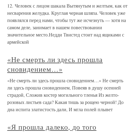
12. Человек с лицом шакала Вытянутым и желтым, как от
несварения желудка. Круглая черная шляпа. Человек уже
появлялся перед нами, чтобы тут же исчезнуть — хотя на
самом деле, занимает в нашем повествовании
значительное место.Недди Твистед стоит над ящиками с
армейской
«Не смерть ли здесь прошла
сновидением…»
«Не смерть ли здесь прошла сновидением…» Не смерть
ли здесь прошла сновидением, Повеяв в душу осенней
страдой, Сложив костер могильного тленья Из желто-
розовых листьев сада? Какая тишь за рощею черной! До
дна испита златистость дали, И мгла полей плывет
«Я прошла далеко, до того