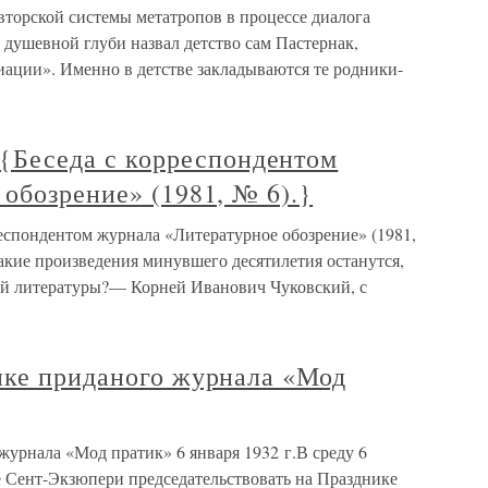
вторской системы метатропов в процессе диалога
 душевной глуби назвал детство сам Пастернак,
иации». Именно в детстве закладываются те родники-
еседа с корреспондентом
обозрение» (1981, № 6).}
ондентом журнала «Литературное обозрение» (1981,
кие произведения минувшего десятилетия останутся,
ной литературы?— Корней Иванович Чуковский, с
ике приданого журнала «Мод
урнала «Мод пратик» 6 января 1932 г.В среду 6
де Сент-Экзюпери председательствовать на Празднике