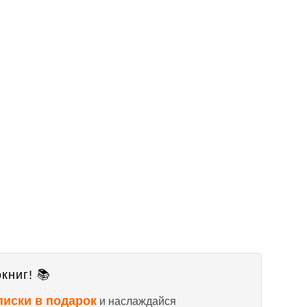
книг! 📚
писки в подарок
и наслаждайся