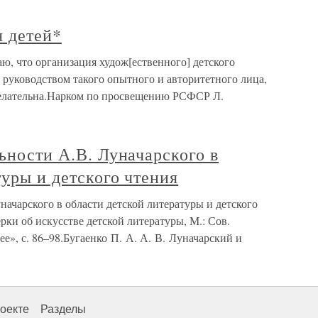
я детей*
ю, что организация худож[ественного] детского
д руководством такого опытного и авторитетного лица,
желательна.Нарком по просвещению РСФСР Л.
льности А.В. Луначарского в
туры и детского чтения
начарского в области детской литературы и детского
рки об искусстве детской литературы, М.: Сов.
ее», с. 86–98.Бугаенко П. А. А. В. Луначарский и
оекте
Разделы