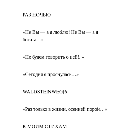
РАЗ НОЧЬЮ
«Не Вы — а я люблю! Не Вы — а я
богата…»
«Не будем говорить о ней!..»
«Сегодня я проснулась…»
WALDSTEINWEG[6]
«Раз только в жизни, осенней порой…»
К МОИМ СТИХАМ