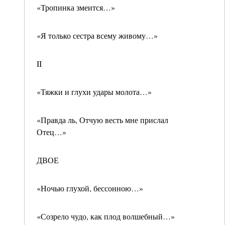
«Тропинка змеится…»
«Я только сестра всему живому…»
II
«Тяжки и глухи удары молота…»
«Правда ль, Отчую весть мне прислал
Отец…»
ДВОЕ
«Ночью глухой, бессонною…»
«Созрело чудо, как плод волшебный…»