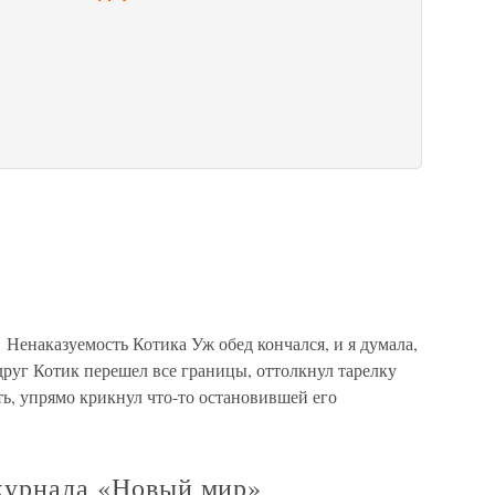
 Ненаказуемость Котика Уж обед кончался, и я думала,
 вдруг Котик перешел все границы, оттолкнул тарелку
ть, упрямо крикнул что-то остановившей его
 журнала «Новый мир»