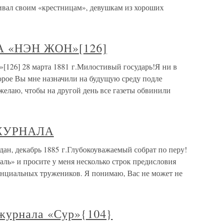
ивал своим «крестницам», девушкам из хороших
 «НЭН ЖОН»[126]
 28 марта 1881 г.Милостивый государь!Я ни в
торое Вы мне назначили на будущую среду подле
 желаю, чтобы на другой день все газеты обвинили
ЖУРНАЛА
екабрь 1885 г.Глубокоуважаемый собрат по перу!
ль» и просите у меня несколько строк предисловия
нциальных тружеников. Я понимаю, Вас не может не
журнала «Сур»{104}