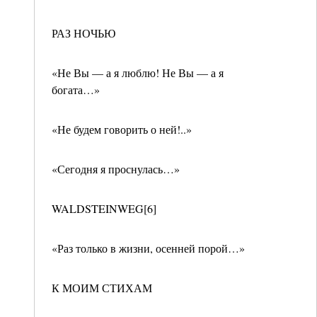
РАЗ НОЧЬЮ
«Не Вы — а я люблю! Не Вы — а я
богата…»
«Не будем говорить о ней!..»
«Сегодня я проснулась…»
WALDSTEINWEG[6]
«Раз только в жизни, осенней порой…»
К МОИМ СТИХАМ