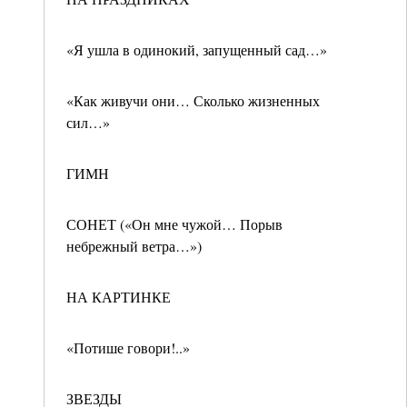
«Я ушла в одинокий, запущенный сад…»
«Как живучи они… Сколько жизненных
сил…»
ГИМН
СОНЕТ («Он мне чужой… Порыв
небрежный ветра…»)
НА КАРТИНКЕ
«Потише говори!..»
ЗВЕЗДЫ