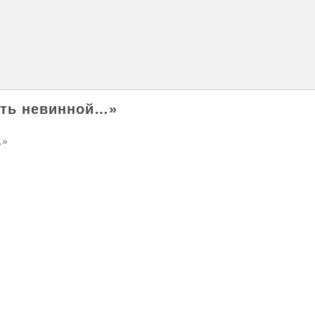
ыть невинной…»
…»