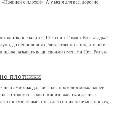
: «Начинай с плохой». А у меня для вас, дорогие
о знаток опечалится. Шекспир. Гамлет Вот загадка!
упо, до неприличия невежественно – так, что ни в
ен права называть вещи своими именами.Нет. Раз уж
 но плотники
Дачный ажиотаж долгие годы проходил мимо нашей
 только-только начали организовываться дачные
л за энтузиастами этого дела и никак не мог понять,