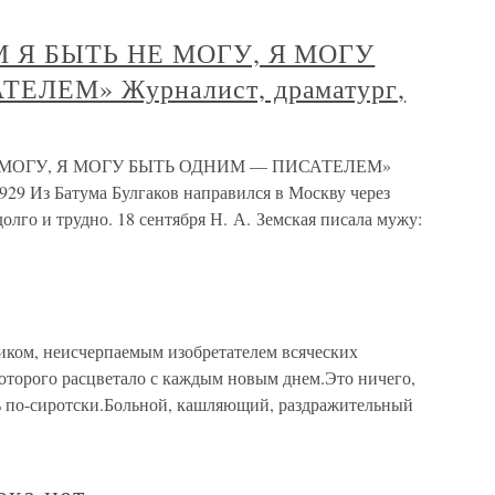
М Я БЫТЬ НЕ МОГУ, Я МОГУ
ЛЕМ» Журналист, драматург,
Е МОГУ, Я МОГУ БЫТЬ ОДНИМ — ПИСАТЕЛЕМ»
929 Из Батума Булгаков направился в Москву через
олго и трудно. 18 сентября Н. А. Земская писала мужу:
иком, неисчерпаемым изобретателем всяческих
оторого расцветало с каждым новым днем.Это ничего,
ь по-сиротски.Больной, кашляющий, раздражительный