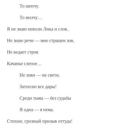
То шепчу.
То молчу…
Я не знаю неволи Лика и слов,
Не знаю речи — мне страшен зов,
Не ведает строя
Качанье слепое…
Не зови — не свети,
Затоплю все дары!
Среди тьмы — без судьбы
Я одна — я нема.
Стихни, грозный призыв оттуда!