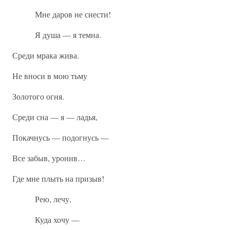
Мне даров не снести!
Я душа — я темна.
Среди мрака жива.
Не вноси в мою тьму
Золотого огня.
Среди сна — я — ладья,
Покачнусь — подогнусь —
Все забыв, уронив…
Где мне плыть на призыв!
Рею, лечу,
Куда хочу —