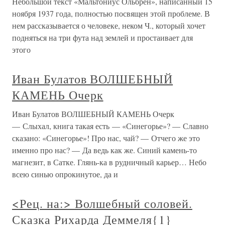
Небольшой текст «Мальтониус Ольбрен», написанный 15
ноября 1937 года, полностью посвящен этой проблеме. В
нем рассказывается о человеке, неком Ч., который хочет
подняться на три фута над землей и простаивает для
этого
Иван Булатов ВОЛШЕБНЫЙ
КАМЕНЬ Очерк
Иван Булатов ВОЛШЕБНЫЙ КАМЕНЬ Очерк
— Слыхал, книга такая есть — «Синегорье»? — Славно
сказано: «Синегорье»! Про нас, чай? — Отчего же это
именно про нас? — Да ведь как же. Синий камень-то
магнезит, в Сатке. Глянь-ка в рудничный карьер… Небо
всею синью опрокинутое, да и
<Рец. на:> Волшебный соловей.
Сказка Рихарда Деммеля{1}