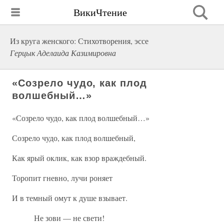
ВикиЧтение
Из круга женского: Стихотворения, эссе
Герцык Аделаида Казимировна
«Созрело чудо, как плод
волшебный…»
«Созрело чудо, как плод волшебный…»
Созрело чудо, как плод волшебный,
Как ярый оклик, как взор враждебный.
Торопит гневно, лучи роняет
И в темный омут к душе взывает.
Не зови — не свети!