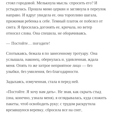
стоял городовой. Мелькнула мысль: спросить его? И
устыдилась. Прошла мимо церкви и заглянула в переулок
направо. И вдруг увидела ее, она торопливо шагала,
прижимая ребенка к себе. Темный платок ее побелел от
снега. Я бросилась догонять ее, кричала, но ветер
относил слова. Она спешила, не оборачиваясь.
— Постойте… погодите!
Спотыкаясь, бежала я по занесенному тротуару. Она
услышала, наконец, обернулась и, удивленная, ждала
меня. Опять то же хитрое неприятное лицо — без
улыбки, без умиления, без благодарности.
Задыхаясь, измученная, стала я перед ней.
«Постойте. Я хочу вам дать». Не зная, как скрыть стыд
(она, конечно, узнала меня), я оглядывалась, куда сложить
пакеты, чтоб освободить руку; с трудом раскрутила
врезавшуюся веревку, сбросила все на снег,