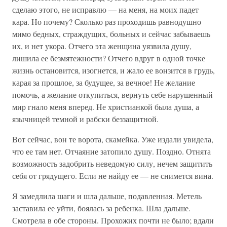
сделаю этого, не исправлю — на меня, на моих падет
кара. Но почему? Сколько раз проходишь равнодушно
мимо бедных, страждущих, больных и сейчас забываешь
их, и нет укора. Отчего эта женщина уязвила душу,
лишила ее безмятежности? Отчего вдруг в одной точке
жизнь остановится, изогнется, и жало ее вонзится в грудь,
карая за прошлое, за будущее, за вечное! Не желание
помочь, а желание откупиться, вернуть себе нарушенный
мир гнало меня вперед. Не христианкой была душа, а
язычницей темной и рабски беззащитной.
Вот сейчас, вон те ворота, скамейка. Уже издали увидела,
что ее там нет. Отчаяние затопило душу. Поздно. Отнята
возможность задобрить неведомую силу, нечем защитить
себя от грядущего. Если не найду ее — не снимется вина.
Я замедлила шаги и шла дальше, подавленная. Метель
заставила ее уйти, боялась за ребенка. Шла дальше.
Смотрела в обе стороны. Прохожих почти не было; вдали