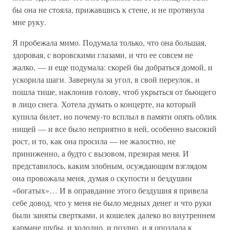
бы она не стояла, прижавшись к стене, и не протянула
мне руку.
Я пробежала мимо. Подумала только, что она большая,
здоровая, с воровскими глазами, и что ее совсем не
жалко, — и еще подумала: скорей бы добраться домой, и
ускорила шаги. Завернула за угол, в свой переулок, и
пошла тише, наклонив голову, чтоб укрыться от бьющего
в лицо снега. Хотела думать о концерте, на который
купила билет, но почему-то всплыл в памяти опять облик
нищей — и все было неприятно в ней, особенно высокий
рост, и то, как она просила — не жалостно, не
приниженно, а будто с вызовом, презирая меня. И
представилось, каким злобным, осуждающим взглядом
она провожала меня, думая о скупости и бездушии
«богатых»… И в оправдание этого бездушия я привела
себе довод, что у меня не было медных денег и что руки
были заняты свертками, и кошелек далеко во внутреннем
кармане шубы, и холодно, и поздно, и я опоздала к