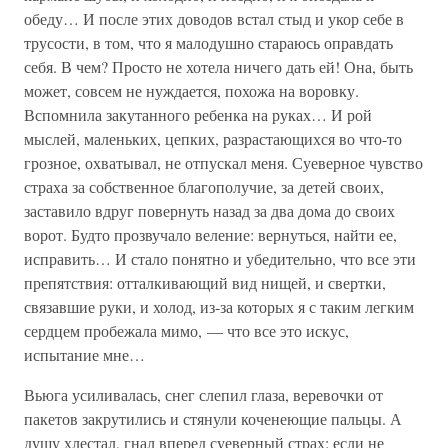
обеду… И после этих доводов встал стыд и укор себе в
трусости, в том, что я малодушно стараюсь оправдать
себя. В чем? Просто не хотела ничего дать ей! Она, быть
может, совсем не нуждается, похожа на воровку.
Вспомнила закутанного ребенка на руках… И рой
мыслей, маленьких, цепких, разрастающихся во что-то
грозное, охватывал, не отпускал меня. Суеверное чувство
страха за собственное благополучие, за детей своих,
заставило вдруг повернуть назад за два дома до своих
ворот. Будто прозвучало веление: вернуться, найти ее,
исправить… И стало понятно и убедительно, что все эти
препятствия: отталкивающий вид нищей, и свертки,
связавшие руки, и холод, из-за которых я с таким легким
сердцем пробежала мимо, — что все это искус,
испытание мне…
Вьюга усиливалась, снег слепил глаза, веревочки от
пакетов закрутились и стянули коченеющие пальцы. А
душу хлестал, гнал вперед суеверный страх: если не