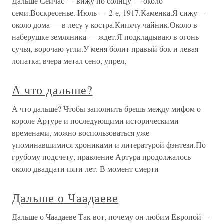
Дальше Сейчас — вижу по солнцу — около
семи.Воскресенье. Июль — 2-е, 1917.Каменка.Я сижу —
около дома — в лесу у костра.Кипячу чайник.Около в
наберушке земляника — ждет.Я подкладываю в огонь
сучья, ворочаю угли.У меня болит правый бок и левая
лопатка; вчера метал сено, упрел,
А что дальше?
А что дальше? Чтобы заполнить брешь между мифом о
короле Артуре и последующими историческими
временами, можно воспользоваться уже
упоминавшимися хрониками и литературой фэнтези.По
грубому подсчету, правление Артура продолжалось
около двадцати пяти лет. В момент смерти
Дальше о Чаадаеве
Дальше о Чаадаеве Так вот, почему он любим Европой —