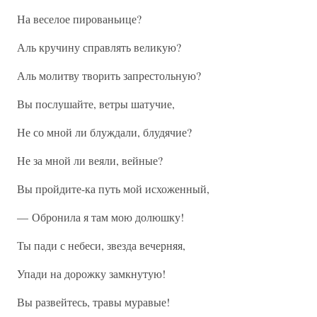
На веселое пированьице?
Аль кручину справлять великую?
Аль молитву творить запрестольную?
Вы послушайте, ветры шатучие,
Не со мной ли блуждали, блудячие?
Не за мной ли веяли, вейные?
Вы пройдите-ка путь мой исхоженный,
— Обронила я там мою долюшку!
Ты пади с небеси, звезда вечерняя,
Упади на дорожку замкнутую!
Вы развейтесь, травы муравые!