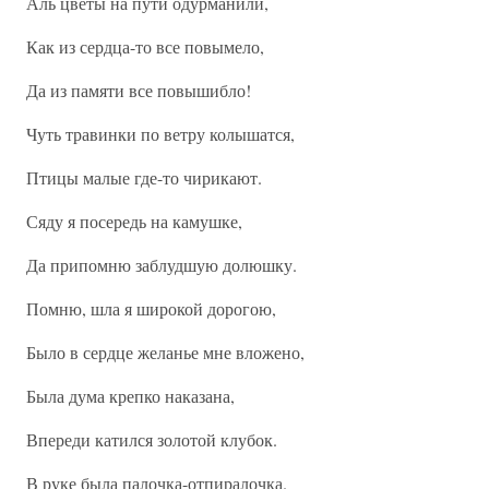
Аль цветы на пути одурманили,
Как из сердца-то все повымело,
Да из памяти все повышибло!
Чуть травинки по ветру колышатся,
Птицы малые где-то чирикают.
Сяду я посередь на камушке,
Да припомню заблудшую долюшку.
Помню, шла я широкой дорогою,
Было в сердце желанье мне вложено,
Была дума крепко наказана,
Впереди катился золотой клубок.
В руке была палочка-отпиралочка.