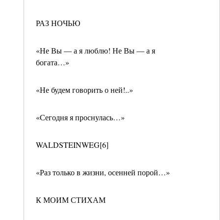
РАЗ НОЧЬЮ
«Не Вы — а я люблю! Не Вы — а я
богата…»
«Не будем говорить о ней!..»
«Сегодня я проснулась…»
WALDSTEINWEG[6]
«Раз только в жизни, осенней порой…»
К МОИМ СТИХАМ