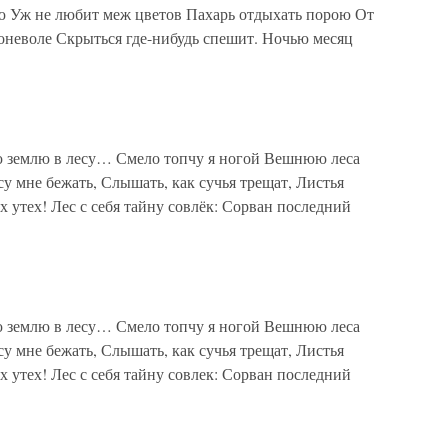
ю Уж не любит меж цветов Пахарь отдыхать порою От
оневоле Скрыться где-нибудь спешит. Ночью месяц
ю землю в лесу… Смело топчу я ногой Вешнюю леса
су мне бежать, Слышать, как сучья трещат, Листья
х утех! Лес с себя тайну совлёк: Сорван последний
ю землю в лесу… Смело топчу я ногой Вешнюю леса
су мне бежать, Слышать, как сучья трещат, Листья
х утех! Лес с себя тайну совлек: Сорван последний