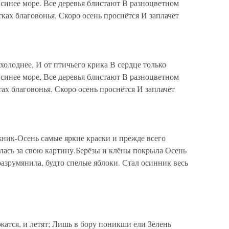
 синее море. Все деревья блистают В разноцветном
тках благовонья. Скоро осень проснётся И заплачет
холоднее, И от птичьего крика В сердце только
 синее море, Все деревья блистают В разноцветном
тах благовонья. Скоро осень проснётся И заплачет
ник-Осень самые яркие краски и прежде всего
ялась за свою картину.Берёзы и клёны покрыла Осень
азрумянила, будто спелые яблоки. Стал осинник весь
жатся, и летят; Лишь в бору поникши ели Зелень