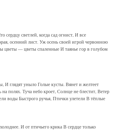
то сердцу светлей, когда сад огнист, И все
горая, осенний лист. Уж осень своей игрой червонною
ы цветы — цветы спаленные И таянье гор в голубом
, И глядят уныло Голые кусты. Вянет и желтеет
ь на полях. Туча небо кроет, Солнце не блестит, Ветер
ли воды Быстрого ручья, Птички улетели В тёплые
холоднее. И от птичьего крика В сердце только