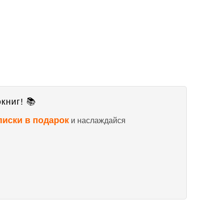
книг! 📚
писки в подарок
и наслаждайся