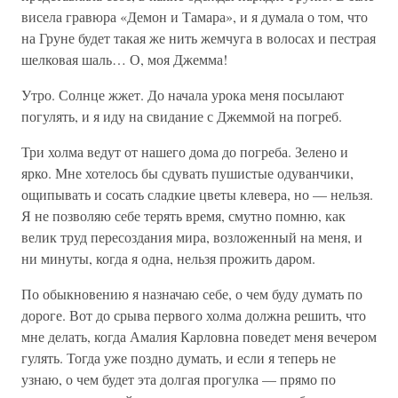
висела гравюра «Демон и Тамара», и я думала о том, что
на Груне будет такая же нить жемчуга в волосах и пестрая
шелковая шаль… О, моя Джемма!
Утро. Солнце жжет. До начала урока меня посылают
погулять, и я иду на свидание с Джеммой на погреб.
Три холма ведут от нашего дома до погреба. Зелено и
ярко. Мне хотелось бы сдувать пушистые одуванчики,
ощипывать и сосать сладкие цветы клевера, но — нельзя.
Я не позволяю себе терять время, смутно помню, как
велик труд пересоздания мира, возложенный на меня, и
ни минуты, когда я одна, нельзя прожить даром.
По обыкновению я назначаю себе, о чем буду думать по
дороге. Вот до срыва первого холма должна решить, что
мне делать, когда Амалия Карловна поведет меня вечером
гулять. Тогда уже поздно думать, и если я теперь не
узнаю, о чем будет эта долгая прогулка — прямо по