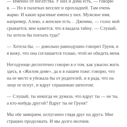
— Именно от богатства. У них и дома есть, — говорю
я. — Но в палатках веселее и прохладней. Там очень
жарко. И какие красивые имена у них. Мужское имя,
например, Алеко, а женское есть… Джемма, — голос мой
срывается, мне кажется, что я выдала тайну. — Слушай,
ты хотела бы поехать туда?
— Хотела бы, — довольно равнодушно говорит Груня, и
я вижу, что она соглашается только, чтоб не обидеть меня.
Негодующе-деспотично говорю я о том, как ужасно жить
здесь, в «Жилом доме», да и в нашем тоже; говорю, что
на ее месте я убежала бы от родителей, и я рада, что на
лице ее испуг, и вдруг спрашиваю шепотом:
— Слушай, ты никогда не думала, что вдруг ты — не ты,
а кто-нибудь другой? Вдруг ты не Груня?
Мы обе замираем, испуганно глядя друг на друга. Мне
страшно продолжать. И мы долго молчим.