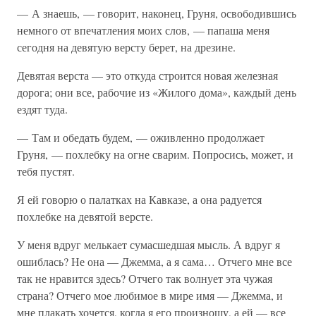
— А знаешь, — говорит, наконец, Груня, освободившись
немного от впечатления моих слов, — папаша меня
сегодня на девятую версту берет, на дрезине.
Девятая верста — это откуда строится новая железная
дорога; они все, рабочие из «Жилого дома», каждый день
ездят туда.
— Там и обедать будем, — оживленно продолжает
Груня, — похлебку на огне сварим. Попросись, может, и
тебя пустят.
Я ей говорю о палатках на Кавказе, а она радуется
похлебке на девятой версте.
У меня вдруг мелькает сумасшедшая мысль. А вдруг я
ошиблась? Не она — Джемма, а я сама… Отчего мне все
так не нравится здесь? Отчего так волнует эта чужая
страна? Отчего мое любимое в мире имя — Джемма, и
мне плакать хочется, когда я его произношу, а ей — все