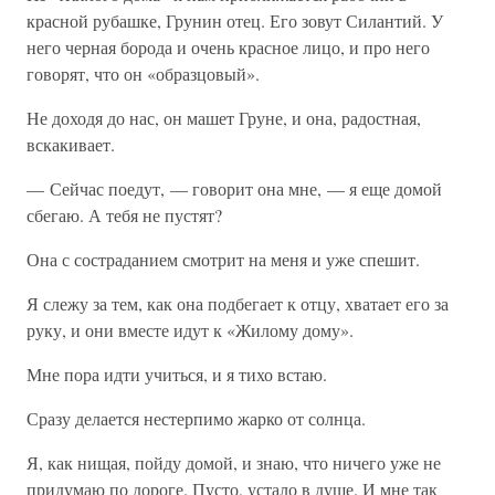
красной рубашке, Грунин отец. Его зовут Силантий. У
него черная борода и очень красное лицо, и про него
говорят, что он «образцовый».
Не доходя до нас, он машет Груне, и она, радостная,
вскакивает.
— Сейчас поедут, — говорит она мне, — я еще домой
сбегаю. А тебя не пустят?
Она с состраданием смотрит на меня и уже спешит.
Я слежу за тем, как она подбегает к отцу, хватает его за
руку, и они вместе идут к «Жилому дому».
Мне пора идти учиться, и я тихо встаю.
Сразу делается нестерпимо жарко от солнца.
Я, как нищая, пойду домой, и знаю, что ничего уже не
придумаю по дороге. Пусто, устало в душе. И мне так