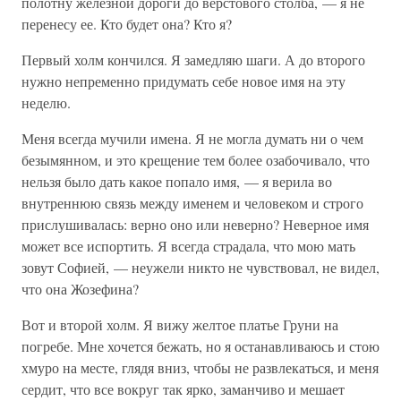
полотну железной дороги до верстового столба, — я не
перенесу ее. Кто будет она? Кто я?
Первый холм кончился. Я замедляю шаги. А до второго
нужно непременно придумать себе новое имя на эту
неделю.
Меня всегда мучили имена. Я не могла думать ни о чем
безымянном, и это крещение тем более озабочивало, что
нельзя было дать какое попало имя, — я верила во
внутреннюю связь между именем и человеком и строго
прислушивалась: верно оно или неверно? Неверное имя
может все испортить. Я всегда страдала, что мою мать
зовут Софией, — неужели никто не чувствовал, не видел,
что она Жозефина?
Вот и второй холм. Я вижу желтое платье Груни на
погребе. Мне хочется бежать, но я останавливаюсь и стою
хмуро на месте, глядя вниз, чтобы не развлекаться, и меня
сердит, что все вокруг так ярко, заманчиво и мешает