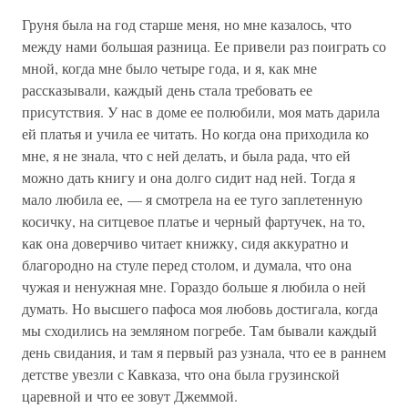
Груня была на год старше меня, но мне казалось, что
между нами большая разница. Ее привели раз поиграть со
мной, когда мне было четыре года, и я, как мне
рассказывали, каждый день стала требовать ее
присутствия. У нас в доме ее полюбили, моя мать дарила
ей платья и учила ее читать. Но когда она приходила ко
мне, я не знала, что с ней делать, и была рада, что ей
можно дать книгу и она долго сидит над ней. Тогда я
мало любила ее, — я смотрела на ее туго заплетенную
косичку, на ситцевое платье и черный фартучек, на то,
как она доверчиво читает книжку, сидя аккуратно и
благородно на стуле перед столом, и думала, что она
чужая и ненужная мне. Гораздо больше я любила о ней
думать. Но высшего пафоса моя любовь достигала, когда
мы сходились на земляном погребе. Там бывали каждый
день свидания, и там я первый раз узнала, что ее в раннем
детстве увезли с Кавказа, что она была грузинской
царевной и что ее зовут Джеммой.