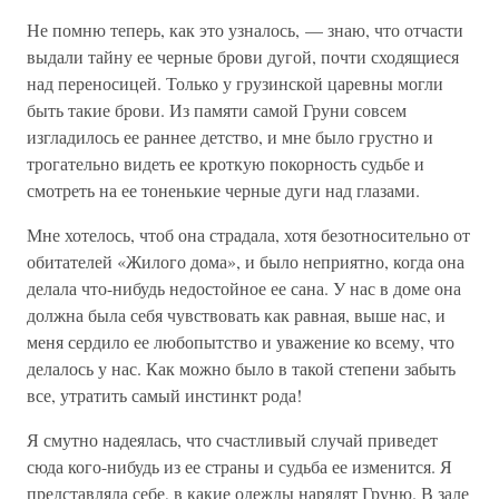
Не помню теперь, как это узналось, — знаю, что отчасти
выдали тайну ее черные брови дугой, почти сходящиеся
над переносицей. Только у грузинской царевны могли
быть такие брови. Из памяти самой Груни совсем
изгладилось ее раннее детство, и мне было грустно и
трогательно видеть ее кроткую покорность судьбе и
смотреть на ее тоненькие черные дуги над глазами.
Мне хотелось, чтоб она страдала, хотя безотносительно от
обитателей «Жилого дома», и было неприятно, когда она
делала что-нибудь недостойное ее сана. У нас в доме она
должна была себя чувствовать как равная, выше нас, и
меня сердило ее любопытство и уважение ко всему, что
делалось у нас. Как можно было в такой степени забыть
все, утратить самый инстинкт рода!
Я смутно надеялась, что счастливый случай приведет
сюда кого-нибудь из ее страны и судьба ее изменится. Я
представляла себе, в какие одежды нарядят Груню. В зале