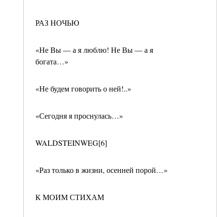
РАЗ НОЧЬЮ
«Не Вы — а я люблю! Не Вы — а я
богата…»
«Не будем говорить о ней!..»
«Сегодня я проснулась…»
WALDSTEINWEG[6]
«Раз только в жизни, осенней порой…»
К МОИМ СТИХАМ