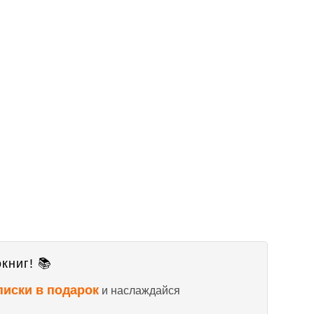
книг! 📚
писки в подарок
и наслаждайся