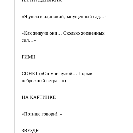
«Я ушла в одинокий, запущенный сад…»
«Как живучи они… Сколько жизненных
сил…»
ГИМН
СОНЕТ («Он мне чужой… Порыв
небрежный ветра…»)
НА КАРТИНКЕ
«Потише говори!..»
ЗВЕЗДЫ