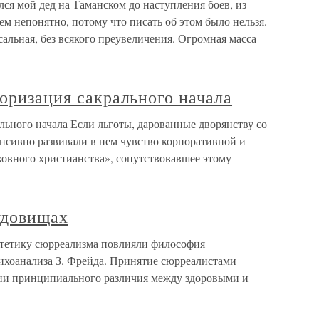
ся мой дед на Таманском до наступления боев, из
ем непонятно, потому что писать об этом было нельзя.
сальная, без всякого преувеличения. Огромная масса
иоризация сакрального начала
ального начала Если льготы, дарованные дворянству со
нсивно развивали в нем чувство корпоративной и
ховного христианства», сопутствовавшее этому
удовищах
тетику сюрреализма повлияли философия
сихоанализа З. Фрейда. Принятие сюрреалистами
вии принципиального различия между здоровыми и