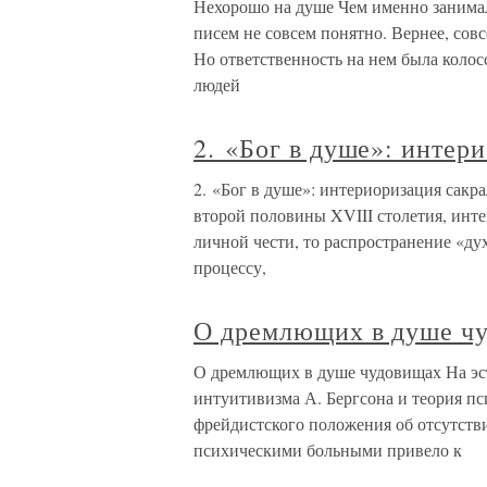
Нехорошо на душе Чем именно занимал
писем не совсем понятно. Вернее, совс
Но ответственность на нем была колос
людей
2. «Бог в душе»: интер
2. «Бог в душе»: интериоризация сакр
второй половины XVIII столетия, инте
личной чести, то распространение «ду
процессу,
О дремлющих в душе ч
О дремлющих в душе чудовищах На эс
интуитивизма А. Бергсона и теория п
фрейдистского положения об отсутст
психическими больными привело к