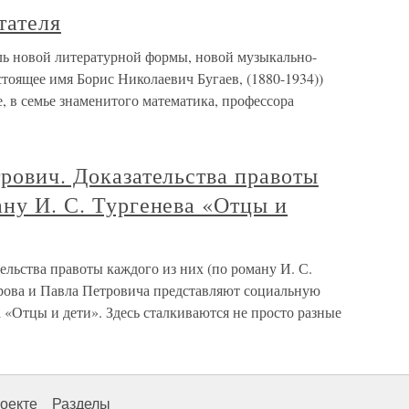
тателя
ль новой литературной формы, новой музыкально-
тоящее имя Борис Николаевич Бугаев, (1880-1934))
е, в семье знаменитого математика, профессора
трович. Доказательства правоты
ану И. С. Тургенева «Отцы и
ельства правоты каждого из них (по роману И. С.
рова и Павла Петровича представляют социальную
 «Отцы и дети». Здесь сталкиваются не просто разные
оекте
Разделы