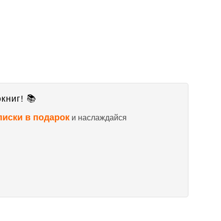
книг! 📚
писки в подарок
и наслаждайся