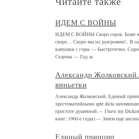
Читайте также
ИДЕМ С ВОЙНЫ
ИДЕМ С ВОЙНЫ Скоро сорок. Боже мой,
скоро… Скоро мы их разгромим!.. В са
камушки с горы — Быстротечно. Сорок
Седины — Год за
Александр Жолковский.
виньетки
Александр Жолковский. Единый принци
хрестоматийными apte dicta запоминаю
простоте душевной.— I have my Dicken
книг; 1960-е годы).— Зачем еще ангин
Единый принцип