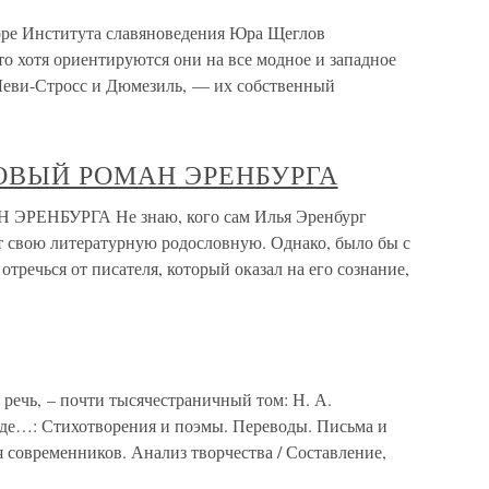
ре Института славяноведения Юра Щеглов
то хотя ориентируются они на все модное и западное
 Леви-Стросс и Дюмезиль, — их собственный
ОВЫЙ РОМАН ЭРЕНБУРГА
ЕНБУРГА Не знаю, кого сам Илья Эренбург
ет свою литературную родословную. Однако, было бы с
тречься от писателя, который оказал на его сознание,
 речь, – почти тысячестраничный том: Н. А.
уде…: Стихотворения и поэмы. Переводы. Письма и
 современников. Анализ творчества / Составление,