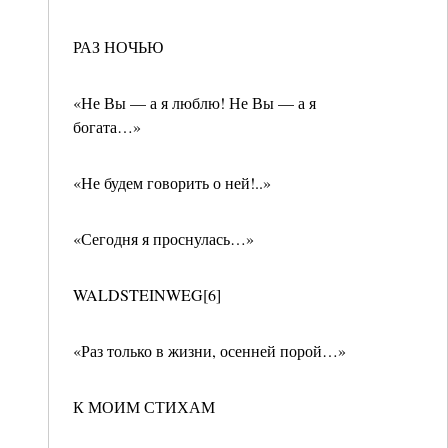
РАЗ НОЧЬЮ
«Не Вы — а я люблю! Не Вы — а я
богата…»
«Не будем говорить о ней!..»
«Сегодня я проснулась…»
WALDSTEINWEG[6]
«Раз только в жизни, осенней порой…»
К МОИМ СТИХАМ