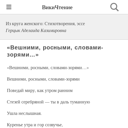
ВикиЧтение
Из круга женского: Стихотворения, эссе
Герцык Аделаида Казимировна
«Вешними, росными, словами-
зорями…»
«Вешними, росными, словами-зорями…»
Вешними, росными, словами-зорями
Поведай миру, как утром ранним
Стезей серебряной — ты в даль туманную
Ушла неслышная.
Куренье утра и гор созвучье,