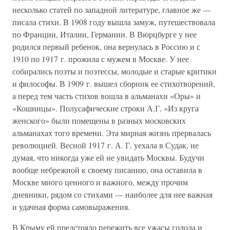
несколько статей по западной литературе, главное же —
писала стихи. В 1908 году вышла замуж, путешествовала
по Франции, Италии, Германии. В Вюрцбурге у нее
родился первый ребенок, она вернулась в Россию и с
1910 по 1917 г. прожила с мужем в Москве. У нее
собирались поэты и поэтессы, молодые и старые критики
и философы. В 1909 г. вышел сборник ее стихотворений,
а перед тем часть стихов вошла в альманахи «Оры» и
«Кошницы». Полусафические строки А.Г. «Из круга
женского» были помещены в разных московских
альманахах того времени. Эта мирная жизнь прервалась
революцией. Весной 1917 г. А. Г. уехала в Судак, не
думая, что никогда уже ей не увидать Москвы. Будучи
вообще небрежной к своему писанию, она оставила в
Москве много ценного и важного, между прочим
дневники, рядом со стихами — наиболее для нее важная
и удачная форма самовыражения.
В Крыму ей предстояло пережить все ужасы голода и