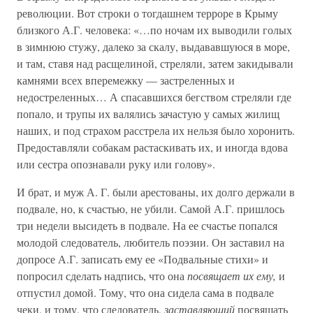
революции. Вот строки о тогдашнем терроре в Крыму
близкого А.Г. человека: «…по ночам их выводили голых
в зимнюю стужу, далеко за скалу, выдававшуюся в море,
и там, ставя над расщелиной, стреляли, затем закидывали
камнями всех вперемежку — застреленных и
недостреленных… А спасавшихся бегством стреляли где
попало, и трупы их валялись зачастую у самых жилищ
наших, и под страхом расстрела их нельзя было хоронить.
Предоставляли собакам растаскивать их, и иногда вдова
или сестра опознавали руку или голову».
И брат, и муж А. Г. были арестованы, их долго держали в
подвале, но, к счастью, не убили. Самой А.Г. пришлось
три недели высидеть в подвале. На ее счастье попался
молодой следователь, любитель поэзии. Он заставил на
допросе А.Г. записать ему ее «Подвальные стихи» и
попросил сделать надпись, что она
посвящает их ему,
и
отпустил домой. Тому, что она сидела сама в подвале
чеки, и тому, что следователь,
заставляющий
посвящать