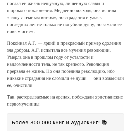
послал ей жизнь нешумную, лишенную славы и
широкого поклонения. Медленно восходя, она испила
«чашу с темным вином», но страдания и ужасы
последних лет не только не погубили душу, но зажгли ее
новым огнем.
Покойная А.Г. — яркий и прекрасный пример одоления
зла добром. А.Г. испытала все мучения революции.
Умерла она в прошлом году от усталости и
надломленности тела, не так крепкого. Революция
прервала ее жизнь. Но она победила революцию, ибо
никакие страдания не сломили ее души — они возвысили
ее, очистили.
Так, растерзываемые на аренах, побеждали христианские
первомученицы.
Более 800 000 книг и аудиокниг! 📚