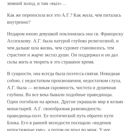
зимний холод, и там «выл»…
Как же переносила все это А.Г.? Как жила, чем питалась
внутренно?
Недаром юною девушкой поклонялась она св. Франциску
Ассизскому. А.Г. была натурой глубоко религиозной, и
чем дальше шла жизнь, чем суровее становилось, тем
страстнее и жарче экстаз души. Он поддержал и он дал
силы жить и творить в это страшное время.
В сущности, она всегда была поэтесса-святая. Невидная
собою, с недостатком произношения, недостатком слуха,
А.Г. была — великая скромность, чистота и душевная
глубина. Во все века бывали подобные праведницы.
Одни погибали на аренах. Другие украшали мир в кельях
монастырей. А.Г. своеобразная разновидность:
праведница-поэт. Ее поэтический путь обратен пути
Блока. Его в ранней молодости посещали «видения
непостижные уму», а потом он впал во мрак. У нее,