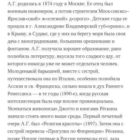
А.Г. родилась в 1874 году в Москве. Ее отец был
военным инженером, а потом строителем Моск<овско>-
Ярослав<ской> ж<елезной> д<ороги>. Детские годы ее
прошли в г. Александрове Владимирской губ<ернии>, и
в Крыму, в Судаке, где у них на берегу моря была своя
дача с виноградниками, большими орешниками и
фонтаном. А.Г. получила хорошее образование, рано
полюбила литературу, вкусила того сладкого яду, от
которого никогда уже не может отделаться человек.
Молоденькой барышней, вместе с сестрой,
путешествовала она по Италии, особенно полюбила
Ассизи и св. Франциска, сильно вошла в дух Раннего
Ренессанса — в те годы (1890-е), когда русская
интеллигенция была еще вполне провинциальна.
Увлекаться живописью Джотто и книгами Рёскина
значило стоять много выше среды. Первый печатный
очерк А.Г. был «Религия красоты» (1897). Затем она с
сестрой перевела «Прогулки по Флоренции» Рёскина,
позже Ницше (первые в России переводы его), дала