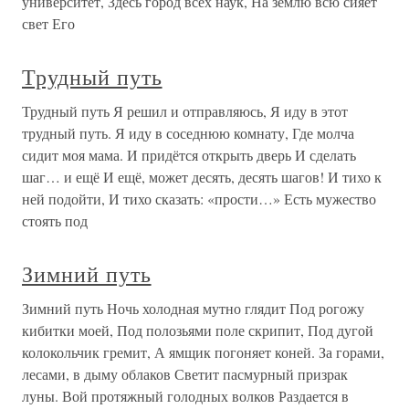
университет, Здесь город всех наук, На землю всю сияет
свет Его
Трудный путь
Трудный путь Я решил и отправляюсь, Я иду в этот
трудный путь. Я иду в соседнюю комнату, Где молча
сидит моя мама. И придётся открыть дверь И сделать
шаг… и ещё И ещё, может десять, десять шагов! И тихо к
ней подойти, И тихо сказать: «прости…» Есть мужество
стоять под
Зимний путь
Зимний путь Ночь холодная мутно глядит Под рогожу
кибитки моей, Под полозьями поле скрипит, Под дугой
колокольчик гремит, А ямщик погоняет коней. За горами,
лесами, в дыму облаков Светит пасмурный призрак
луны. Вой протяжный голодных волков Раздается в