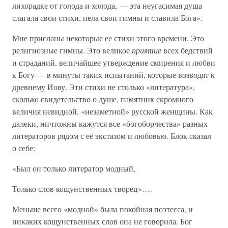
лихорадке от голода и холода, — эта неугасимая душа
слагала свои стихи, пела свои гимны и славила Бога».
Мне присланы некоторые ее стихи этого времени. Это
религиозные гимны. Это великое
приятие
всех бедствий
и страданий, величайшее утверждение смирения и любви
к Богу — в минуты таких испытаний, которые возводят к
древнему Иову. Эти стихи не столько «литература»,
сколько свидетельство о душе, памятник скромного
величия невидной, «незаметной» русской женщины. Как
далеки, ничтожны кажутся все «богоборчества» разных
литераторов рядом с её экстазом и любовью. Блок сказал
о себе:
«Был он только литератор модный,
Только слов кощунственных творец»….
Меньше всего «модной» была покойная поэтесса, и
никаких кощунственных слов она не говорила. Бог