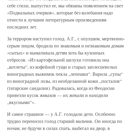
себе стихи, выпустил ее, мы обязаны появлением на свет
«Подвальных очерков», которые без колебания надо
отнести к лучшим литературным произведениям
последних лет.
За террором наступил голод. А.Г., с опухшим, мертвенно-
серым лицом, бродила по знакомым и незнакомым домам
«сытых» и вымаливала детям хоть бы кухонных
отбросов. «Из картофельной шелухи готовила она
„котлеты“, из кофейной гущи и старых заплесневелых
виноградных выжимок пекла „лепешки“. Варила „супы“
из виноградной лозы, из необделанной кожи „посталов“
(татарские сандалии). Радовалась, когда из Феодосии
привезли кусок жмыхов — их жевали и находили
„вкусными“».
И самое страшное — у А.Г. голодали дети. Особенно
трудно переносил голод старший мальчик. Он иногда по
ночам, не будучи в силах спать, выбегал на двор, в