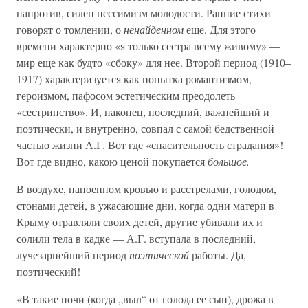
напротив, силен пессимизм молодости. Ранние стихи
говорят о томлении, о
ненайденном
еще. Для этого
времени характерно «я только сестра всему живому» —
мир еще как будто «сбоку» для нее. Второй период (1910–
1917) характеризуется как попытка романтизмом,
героизмом, пафосом эстетическим преодолеть
«сестринство». И, наконец, последний, важнейший и
поэтически, и внутренно, совпал с самой бедственной
частью жизни А.Г. Вот где «спасительность страдания»!
Вот где видно, какою ценой покупается
большое.
В воздухе, напоенном кровью и расстрелами, голодом,
стонами детей, в ужасающие дни, когда одни матери в
Крыму отравляли своих детей, другие убивали их и
солили тела в кадке — А.Г. вступала в последний,
лучезарнейший период
поэтической
работы. Да,
поэтический!
«В такие ночи (когда „выл“ от голода ее сын), дрожа в